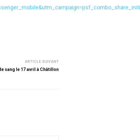
senger_mobile&utm_campaign=psf_combo_share_initia
ARTICLE SUIVANT
e sang le 17 avril à Châtillon