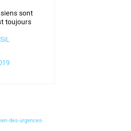
isiens sont
t toujours
SiL
2019
ien-des-urgences-