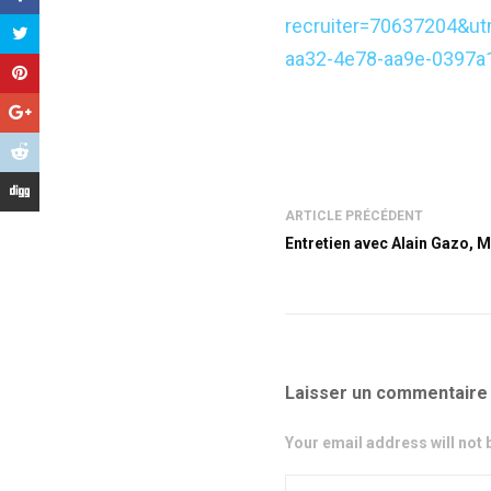
recruiter=70637204&u
aa32-4e78-aa9e-0397a
ARTICLE PRÉCÉDENT
Entretien avec Alain Gazo, M
Laisser un commentaire
Your email address will not 