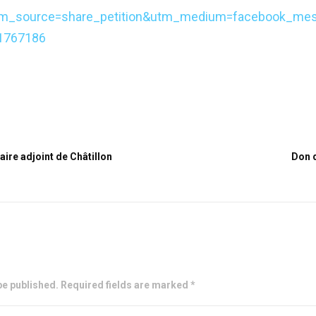
tm_source=share_petition&utm_medium=facebook_mes
1767186
aire adjoint de Châtillon
Don d
be published. Required fields are marked *