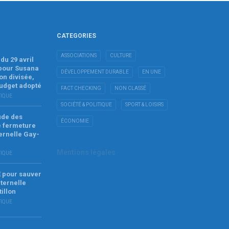
CATEGORIES
ASSOCIATIONS
CULTURE
du 29 avril
 pour Susana
DÉVELOPPEMENT DURABLE
EN UNE
on divisée,
budget adopté
FACT CHECKING
NON CLASSÉ
TIQUE
SOCIÉTÉ & POLITIQUE
SPORT & LOISIRS
tude des
ÉCONOMIE
e fermeture
ernelle Gay-
Mentions légales
TIQUE
E pour sauver
ternelle
tillon
TIQUE