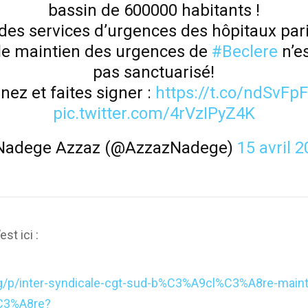
bassin de 600000 habitants !
des services d’urgences des hôpitaux par
 le maintien des urgences de
#Beclere
n’es
pas sanctuarisé!
nez et faites signer :
https://t.co/ndSvFpF
pic.twitter.com/4rVzIPyZ4K
Nadege Azzaz (@AzzazNadege)
15 avril 
est ici :
g/p/inter-syndicale-cgt-sud-b%C3%A9cl%C3%A8re-maint
C3%A8re?