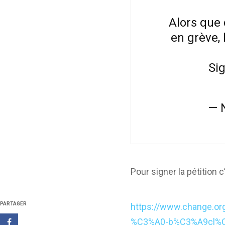
Alors que 
en grève,
Sig
— 
Pour signer la pétition c’
PARTAGER
https://www.change.or
%C3%A0-b%C3%A9cl%