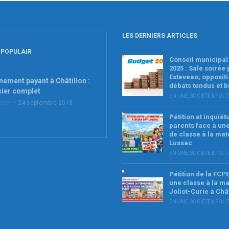
LES DERNIERS ARTICLES
 POPULAIR
Conseil municipal 
2025 : Sale soirée
Esteveao, oppositi
nement payant à Châtillon :
débats tendus et 
sier complet
EN UNE
,
SOCIÉTÉ & POLI
tion
24 septembre 2018
Pétition et inquié
parents face à un
de classe à la mat
Lussac
EN UNE
,
SOCIÉTÉ & POLI
Pétition de la FCP
une classe à la ma
Joliot-Curie à Châ
EN UNE
,
SOCIÉTÉ & POLI