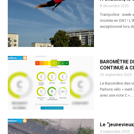
8 décembre 2025
Trampoline : week-e
montée en DN1 ! L’A
exceptionnel lors d
BAROMÈTRE DE
CONTINUE A C
20 septembre 2025
Le Baromètre des vil
Parlons vélo » vient
avec une note C « ...
Le “jeunevieux
4 septembre 2025