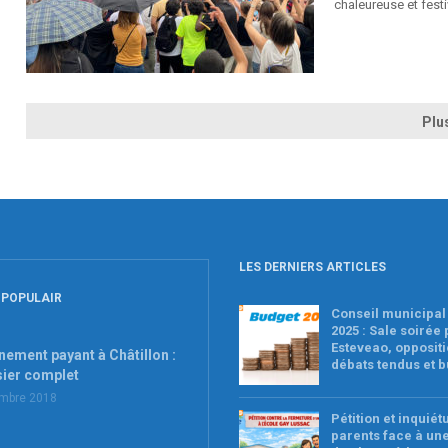
chaleureuse et festi
Plu
LES DERNIERS ARTICLES
 POPULAIR
Conseil municipal 
2025 : Sale soirée
Esteveao, oppositi
nement payant à Châtillon :
débats tendus et 
sier complet
embre 2018
Pétition et inquié
parents face à un