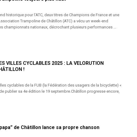
nd historique pour l’ATC, deux titres de Champions de France et une
ssociation Trampoline de Châtillon (ATC) a vécu un week-end
es championnats nationaux, décrochant plusieurs performances ...
S VILLES CYCLABLES 2025 : LA VELORUTION
HÂTILLON !
les cyclables de la FUB (la Fédération des usagers de la bicyclette) «
 de publier sa 4e édition le 19 septembre.Châtillon progresse encore,
papa” de Châtillon lance sa propre chanson