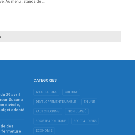
ve. Au menu : stands de ...
s
CATEGORIES
ASSOCIATIONS
CULTURE
du 29 avril
 pour Susana
DÉVELOPPEMENT DURABLE
EN UNE
on divisée,
budget adopté
FACT CHECKING
NON CLASSÉ
SOCIÉTÉ & POLITIQUE
SPORT & LOISIRS
tude des
e fermeture
ÉCONOMIE