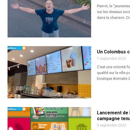
Pierrot, le “jeunevie
sur les réseaux soc
dans la chanson. Dis
Un Colombus caf
7 septembre 2023
C’est une volonté fo
qualité sur la ville
boutique Animalis 29
Lancement de l
campagne tenue
5 septembre 2023