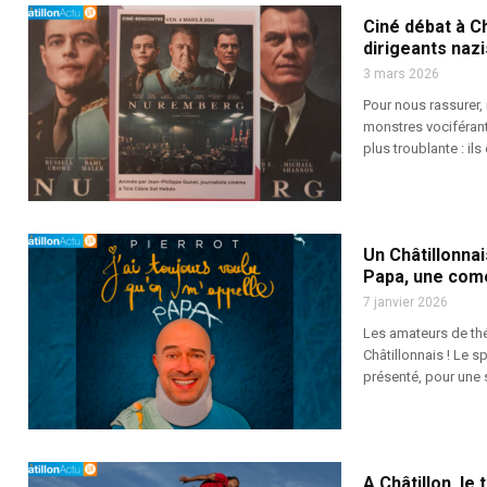
Ciné débat à Ch
dirigeants nazi
3 mars 2026
Pour nous rassurer, 
monstres vociférants
plus troublante : il
Un Châtillonnai
Papa, une comé
7 janvier 2026
Les amateurs de thé
Châtillonnais ! Le 
présenté, pour une s
A Châtillon, le