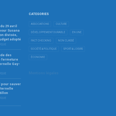
CATEGORIES
ASSOCIATIONS
CULTURE
du 29 avril
 pour Susana
DÉVELOPPEMENT DURABLE
EN UNE
on divisée,
budget adopté
FACT CHECKING
NON CLASSÉ
TIQUE
SOCIÉTÉ & POLITIQUE
SPORT & LOISIRS
tude des
ÉCONOMIE
e fermeture
ernelle Gay-
Mentions légales
TIQUE
E pour sauver
ternelle
tillon
TIQUE