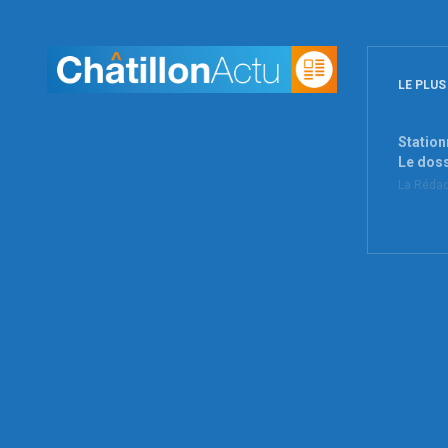
LE PLUS
Station
Le dos
La Rédac