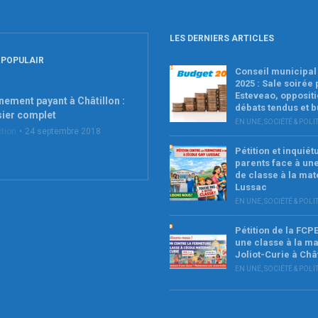
LES DERNIERS ARTICLES
 POPULAIR
Conseil municipal 
2025 : Sale soirée
Esteveao, oppositi
nement payant à Châtillon :
débats tendus et 
sier complet
EN UNE
,
SOCIÉTÉ & POLI
tion
24 septembre 2018
Pétition et inquié
parents face à un
de classe à la mat
Lussac
EN UNE
,
SOCIÉTÉ & POLI
Pétition de la FCP
une classe à la ma
Joliot-Curie à Châ
EN UNE
,
SOCIÉTÉ & POLI