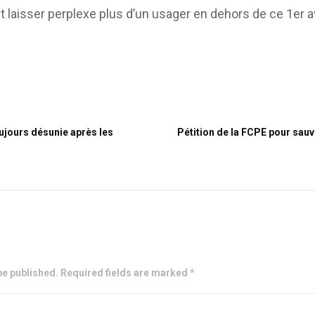
 laisser perplexe plus d’un usager en dehors de ce 1er av
oujours désunie après les
Pétition de la FCPE pour sauv
be published. Required fields are marked *