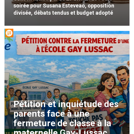
soirée pour Susana Esteveao, opposition
divisée, débats tendus et budget adopté
Pétition et inquiétude des
parents face à une
fermeture de classe à la
maternelle Gay-Lussac