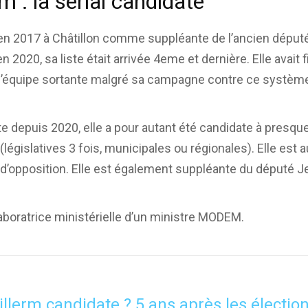
m : la sérial candidate
 en 2017 à Châtillon comme suppléante de l’ancien déput
n 2020, sa liste était arrivée 4eme et dernière. Elle avait 
l’équipe sortante malgré sa campagne contre ce systèm
te depuis 2020, elle a pour autant été candidate à presqu
(législatives 3 fois, municipales ou régionales). Elle est 
 d’opposition. Elle est également suppléante du député Je
laboratrice ministérielle d’un ministre MODEM.
illerm candidate ? 5 ans après les électio