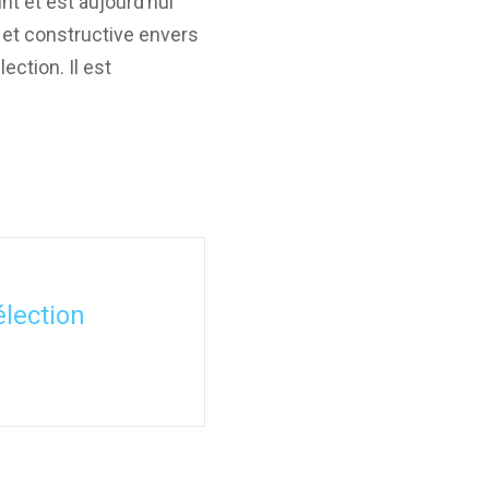
nt et est aujourd’hui
e et constructive envers
ection. Il est
élection