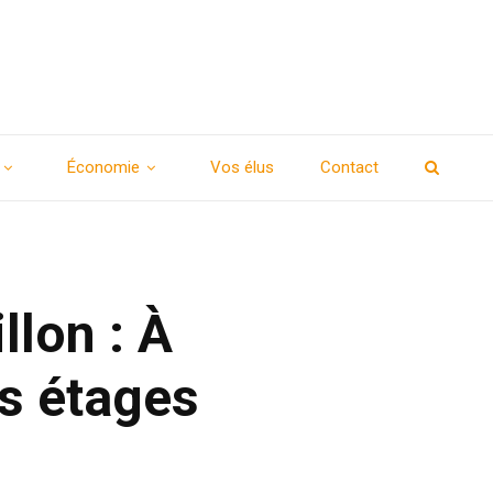
Économie
Vos élus
Contact
llon : À
es étages