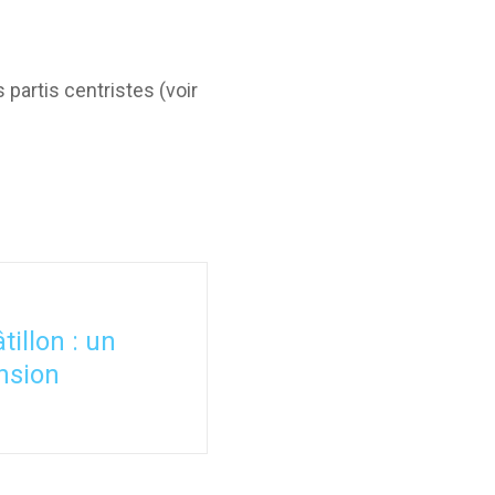
partis centristes (voir
illon : un
nsion