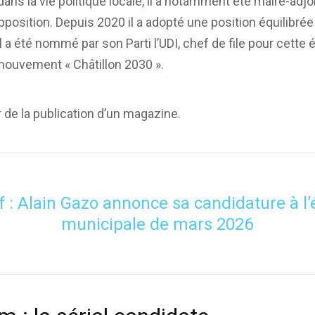
ns la vie politique locale, il a notamment été maire-adjoi
pposition. Depuis 2020 il a adopté une position équilibré
l a été nommé par son Parti l’UDI, chef de file pour cette él
mouvement « Châtillon 2030 ».
 de la publication d’un magazine.
f : Alain Gazo annonce sa candidature à l’
municipale de mars 2026