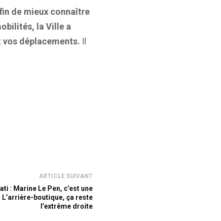
fin de mieux connaître
bilités, la Ville a
et vos déplacements.
Il
ARTICLE SUIVANT
ti : Marine Le Pen, c’est une
. L’arrière-boutique, ça reste
l’extrême droite