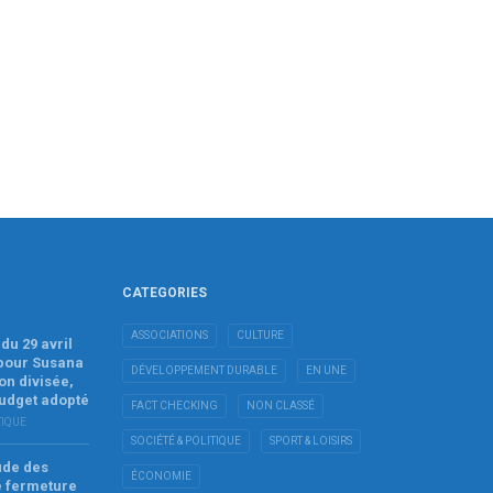
CATEGORIES
ASSOCIATIONS
CULTURE
du 29 avril
 pour Susana
DÉVELOPPEMENT DURABLE
EN UNE
on divisée,
budget adopté
FACT CHECKING
NON CLASSÉ
TIQUE
SOCIÉTÉ & POLITIQUE
SPORT & LOISIRS
tude des
ÉCONOMIE
e fermeture