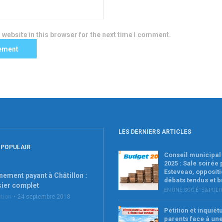
website in this browser for the next time I comment.
LES DERNIERS ARTICLES
 POPULAIR
Conseil municipal 
2025 : Sale soirée
Esteveao, oppositi
nement payant à Châtillon :
débats tendus et 
sier complet
EN UNE
,
SOCIÉTÉ & POLI
tion
24 septembre 2018
Pétition et inquié
parents face à un