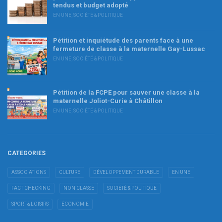
tendus et budget adopté
EN UNE
,
SOCIÉTÉ & POLITIQUE
Pétition et inquiétude des parents face à une
fermeture de classe à la maternelle Gay-Lussac
EN UNE
,
SOCIÉTÉ & POLITIQUE
Pétition de la FCPE pour sauver une classe à la
maternelle Joliot-Curie à Châtillon
EN UNE
,
SOCIÉTÉ & POLITIQUE
CATEGORIES
ASSOCIATIONS
CULTURE
DÉVELOPPEMENT DURABLE
EN UNE
FACT CHECKING
NON CLASSÉ
SOCIÉTÉ & POLITIQUE
SPORT & LOISIRS
ÉCONOMIE