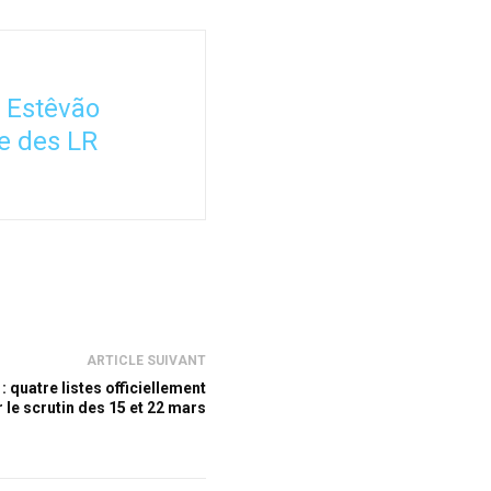
a Estêvão
le des LR
ARTICLE SUIVANT
: quatre listes officiellement
 le scrutin des 15 et 22 mars