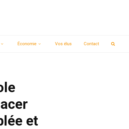
Économie
Vos élus
Contact
ole
lacer
blée et