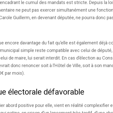
n encadrant le cumul des mandats est stricte. Depuis la l
mentaire ne peut pas exercer simultanément une fonction
arole Guillerm, en devenant députée, ne pourra donc pas
ue encore davantage du fait qu’elle est également déjà con
 municipal simple reste compatible avec celui de député,
lui de maire, lui serait interdit. En cas d’élection au Co
devrait donc renoncer soit à l’Hôtel de Ville, soit à son m
0€ par mois).
e électorale défavorable
er abord positive pour elle, vient en réalité complexifie
ui patine, en raison d’un lancement très tardif, d’une ab