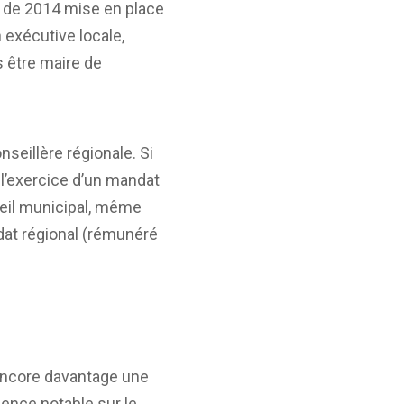
oi de 2014 mise en place
 exécutive locale,
 être maire de
seillère régionale. Si
 l’exercice d’un mandat
nseil municipal, même
andat régional (rémunéré
r encore davantage une
sence notable sur le