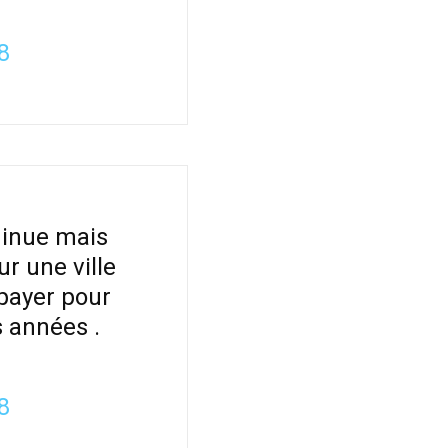
8
minue mais
ur une ville
 payer pour
s années .
8