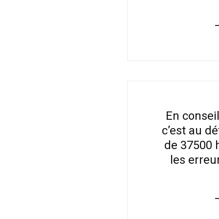
En consei
c’est au dé
de 37500 h
les erreu