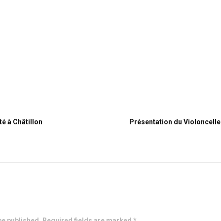
té à Châtillon
Présentation du Violoncell
be published. Required fields are marked *