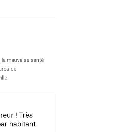
é la mauvaise santé
euros de
lle.
reur ! Très
par habitant