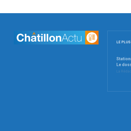
LE PLUS
Station
Le dos
La Rédac