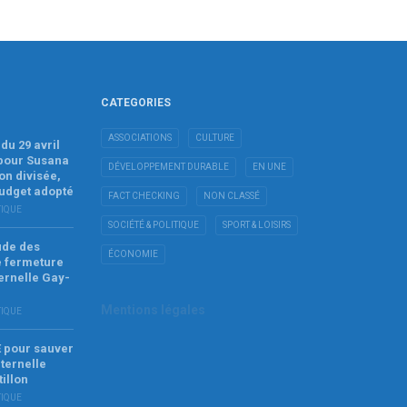
CATEGORIES
ASSOCIATIONS
CULTURE
du 29 avril
 pour Susana
DÉVELOPPEMENT DURABLE
EN UNE
on divisée,
budget adopté
FACT CHECKING
NON CLASSÉ
TIQUE
SOCIÉTÉ & POLITIQUE
SPORT & LOISIRS
tude des
ÉCONOMIE
e fermeture
ernelle Gay-
Mentions légales
TIQUE
E pour sauver
ternelle
tillon
TIQUE