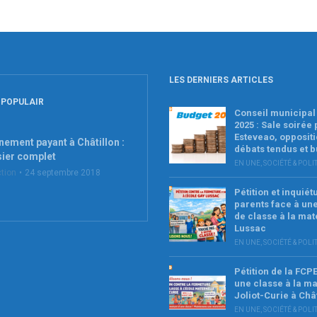
LES DERNIERS ARTICLES
 POPULAIR
Conseil municipal 
2025 : Sale soirée
Esteveao, oppositi
nement payant à Châtillon :
débats tendus et 
sier complet
EN UNE
,
SOCIÉTÉ & POLI
tion
24 septembre 2018
Pétition et inquié
parents face à un
de classe à la mat
Lussac
EN UNE
,
SOCIÉTÉ & POLI
Pétition de la FCP
une classe à la ma
Joliot-Curie à Châ
EN UNE
,
SOCIÉTÉ & POLI