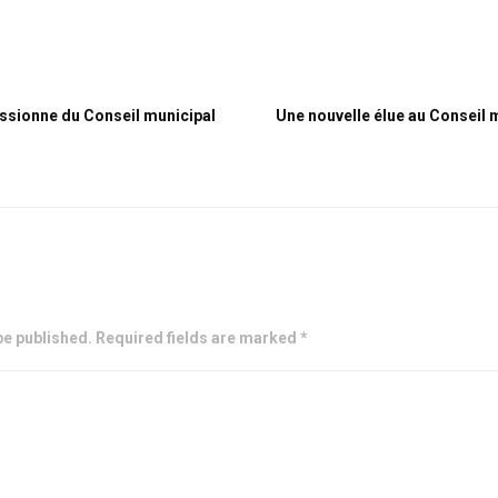
issionne du Conseil municipal
Une nouvelle élue au Conseil m
be published. Required fields are marked *