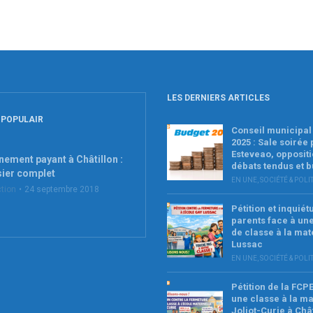
LES DERNIERS ARTICLES
 POPULAIR
Conseil municipal 
2025 : Sale soirée
Esteveao, oppositi
nement payant à Châtillon :
débats tendus et 
sier complet
EN UNE
,
SOCIÉTÉ & POLI
tion
24 septembre 2018
Pétition et inquié
parents face à un
de classe à la mat
Lussac
EN UNE
,
SOCIÉTÉ & POLI
Pétition de la FCP
une classe à la ma
Joliot-Curie à Châ