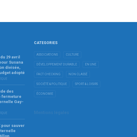
CATEGORIES
ASSOCIATIONS
CULTURE
du 29 avril
 pour Susana
DÉVELOPPEMENT DURABLE
EN UNE
on divisée,
budget adopté
FACT CHECKING
NON CLASSÉ
TIQUE
SOCIÉTÉ & POLITIQUE
SPORT & LOISIRS
tude des
ÉCONOMIE
e fermeture
ernelle Gay-
Mentions légales
TIQUE
E pour sauver
ternelle
tillon