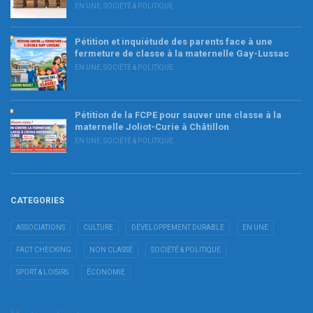
EN UNE
,
SOCIÉTÉ & POLITIQUE
Pétition et inquiétude des parents face à une
fermeture de classe à la maternelle Gay-Lussac
EN UNE
,
SOCIÉTÉ & POLITIQUE
Pétition de la FCPE pour sauver une classe à la
maternelle Joliot-Curie à Châtillon
EN UNE
,
SOCIÉTÉ & POLITIQUE
CATEGORIES
ASSOCIATIONS
CULTURE
DÉVELOPPEMENT DURABLE
EN UNE
FACT CHECKING
NON CLASSÉ
SOCIÉTÉ & POLITIQUE
SPORT & LOISIRS
ÉCONOMIE