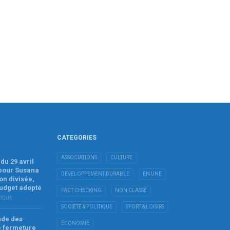
CATEGORIES
ASSOCIATIONS
CULTURE
du 29 avril
 pour Susana
DÉVELOPPEMENT DURABLE
EN UNE
on divisée,
budget adopté
FACT CHECKING
NON CLASSÉ
TIQUE
SOCIÉTÉ & POLITIQUE
SPORT & LOISIRS
tude des
ÉCONOMIE
e fermeture