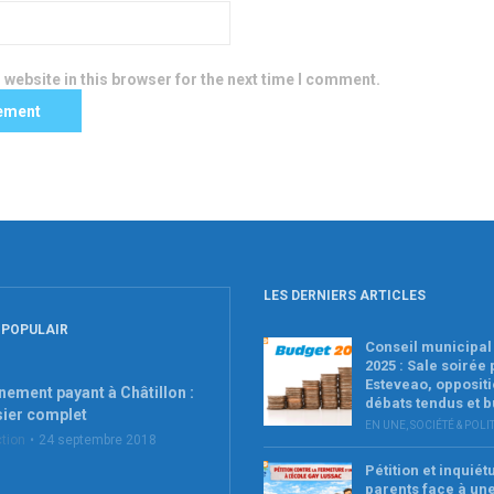
website in this browser for the next time I comment.
LES DERNIERS ARTICLES
 POPULAIR
Conseil municipal 
2025 : Sale soirée
Esteveao, oppositi
nement payant à Châtillon :
débats tendus et 
sier complet
EN UNE
,
SOCIÉTÉ & POLI
tion
24 septembre 2018
Pétition et inquié
parents face à un