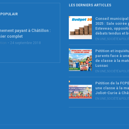
LES DERNIERS ARTICLES
 POPULAIR
Conseil municipal 
2025 : Sale soirée
Esteveao, oppositi
nement payant à Châtillon :
débats tendus et 
sier complet
EN UNE
,
SOCIÉTÉ & POLI
tion
24 septembre 2018
Pétition et inquié
parents face à un
de classe à la mat
Lussac
EN UNE
,
SOCIÉTÉ & POLI
Pétition de la FCP
une classe à la ma
Joliot-Curie à Châ
EN UNE
,
SOCIÉTÉ & POLI