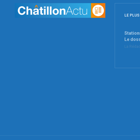
LE PLUS
Station
Le dos
La Rédac