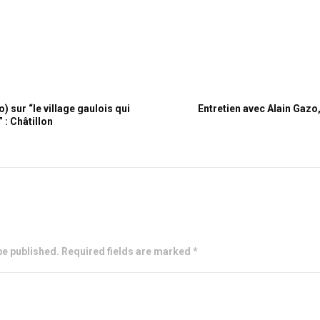
) sur “le village gaulois qui
Entretien avec Alain Gazo,
 : Châtillon
be published. Required fields are marked *