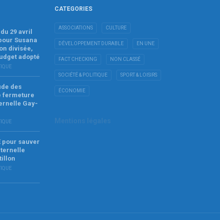
CATEGORIES
ASSOCIATIONS
CULTURE
du 29 avril
 pour Susana
DÉVELOPPEMENT DURABLE
EN UNE
on divisée,
budget adopté
FACT CHECKING
NON CLASSÉ
TIQUE
SOCIÉTÉ & POLITIQUE
SPORT & LOISIRS
tude des
ÉCONOMIE
e fermeture
ernelle Gay-
Mentions légales
TIQUE
E pour sauver
ternelle
tillon
TIQUE