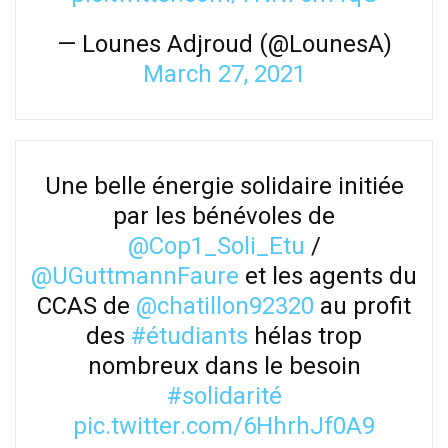
— Lounes Adjroud (@LounesA)
March 27, 2021
Une belle énergie solidaire initiée
par les bénévoles de
@Cop1_Soli_Etu
/
@UGuttmannFaure
et les agents du
CCAS de
@chatillon92320
au profit
des
#étudiants
hélas trop
nombreux dans le besoin
#solidarité
pic.twitter.com/6HhrhJf0A9