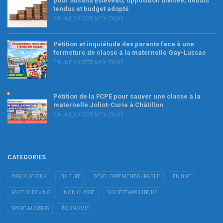
pour Susana Esteveao, opposition divisée, débats
tendus et budget adopté
EN UNE
,
SOCIÉTÉ & POLITIQUE
Pétition et inquiétude des parents face à une
fermeture de classe à la maternelle Gay-Lussac
EN UNE
,
SOCIÉTÉ & POLITIQUE
Pétition de la FCPE pour sauver une classe à la
maternelle Joliot-Curie à Châtillon
EN UNE
,
SOCIÉTÉ & POLITIQUE
CATEGORIES
ASSOCIATIONS
CULTURE
DÉVELOPPEMENT DURABLE
EN UNE
FACT CHECKING
NON CLASSÉ
SOCIÉTÉ & POLITIQUE
SPORT & LOISIRS
ÉCONOMIE