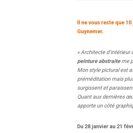
Il ne vous reste que 10
Guynemer.
« Architecte d’intérieu
peinture abstraite
me pe
Mon style pictural est ass
préméditation mais plus
surgissent et paraisse
Quant aux dernières œuv
apporte un côté graphiq
Du 28 janvier au 21 fév