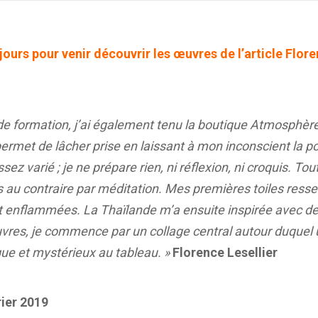
 jours pour venir découvrir les œuvres de l’article Flor
r de formation, j’ai également tenu la boutique Atmosphè
rmet de lâcher prise en laissant à mon inconscient la pos
ez varié ; je ne prépare rien, ni réflexion, ni croquis. Tout 
 au contraire par méditation. Mes premières toiles ressem
nt enflammées. La Thaïlande m’a ensuite inspirée avec d
res, je commence par un collage central autour duquel 
ue et mystérieux au tableau. »
Florence Lesellier
rier 2019