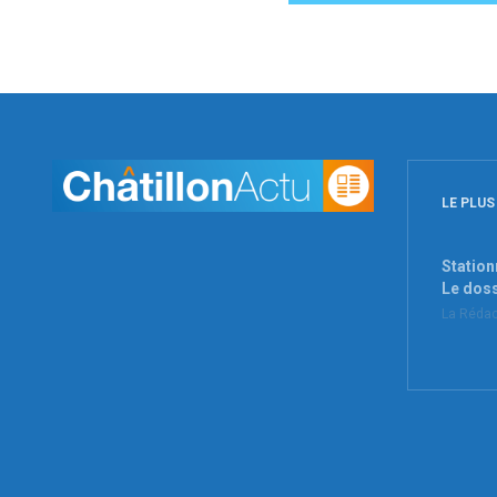
LE PLUS
Station
Le dos
La Rédac