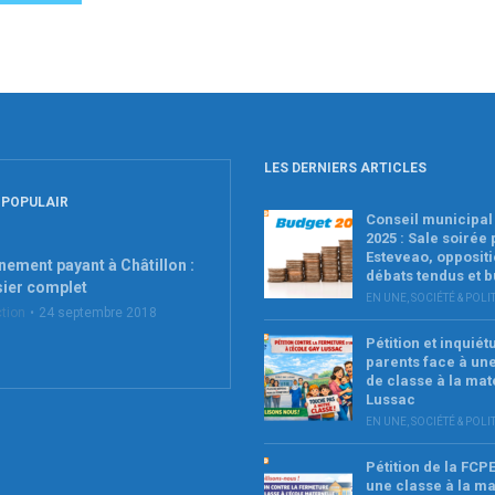
LES DERNIERS ARTICLES
 POPULAIR
Conseil municipal 
2025 : Sale soirée
Esteveao, oppositi
nement payant à Châtillon :
débats tendus et 
sier complet
EN UNE
,
SOCIÉTÉ & POLI
tion
24 septembre 2018
Pétition et inquié
parents face à un
de classe à la mat
Lussac
EN UNE
,
SOCIÉTÉ & POLI
Pétition de la FCP
une classe à la ma