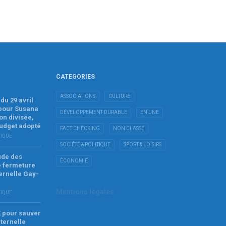
CATEGORIES
ASSOCIATIONS
CULTURE
du 29 avril
 pour Susana
DÉVELOPPEMENT DURABLE
EN UNE
on divisée,
budget adopté
FACT CHECKING
NON CLASSÉ
TIQUE
SOCIÉTÉ & POLITIQUE
SPORT & LOISIRS
tude des
ÉCONOMIE
e fermeture
ernelle Gay-
Mentions légales
TIQUE
E pour sauver
ternelle