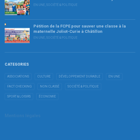
EN UNE
,
SOCIÉTÉ & POLITIQUE
Pétition de la FCPE pour sauver une classe à la
maternelle Joliot-Curie à Châtillon
EN UNE
,
SOCIÉTÉ & POLITIQUE
CATEGORIES
ASSOCIATIONS
CULTURE
DÉVELOPPEMENT DURABLE
EN UNE
FACT CHECKING
NON CLASSÉ
SOCIÉTÉ & POLITIQUE
SPORT & LOISIRS
ÉCONOMIE
Mentions légales