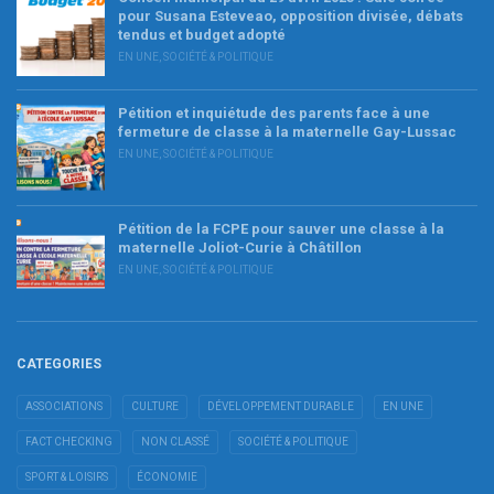
pour Susana Esteveao, opposition divisée, débats
tendus et budget adopté
EN UNE
,
SOCIÉTÉ & POLITIQUE
Pétition et inquiétude des parents face à une
fermeture de classe à la maternelle Gay-Lussac
EN UNE
,
SOCIÉTÉ & POLITIQUE
Pétition de la FCPE pour sauver une classe à la
maternelle Joliot-Curie à Châtillon
EN UNE
,
SOCIÉTÉ & POLITIQUE
CATEGORIES
ASSOCIATIONS
CULTURE
DÉVELOPPEMENT DURABLE
EN UNE
FACT CHECKING
NON CLASSÉ
SOCIÉTÉ & POLITIQUE
SPORT & LOISIRS
ÉCONOMIE