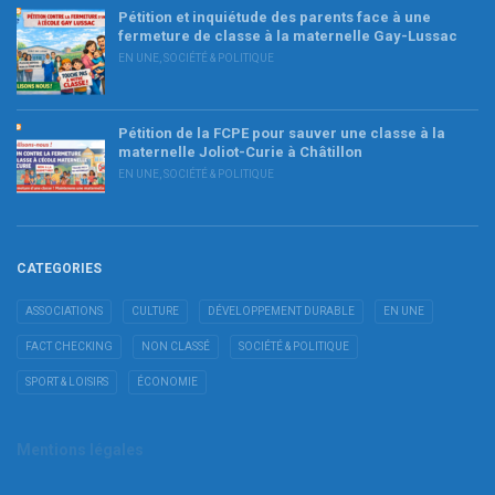
Pétition et inquiétude des parents face à une
fermeture de classe à la maternelle Gay-Lussac
EN UNE
,
SOCIÉTÉ & POLITIQUE
Pétition de la FCPE pour sauver une classe à la
maternelle Joliot-Curie à Châtillon
EN UNE
,
SOCIÉTÉ & POLITIQUE
CATEGORIES
ASSOCIATIONS
CULTURE
DÉVELOPPEMENT DURABLE
EN UNE
FACT CHECKING
NON CLASSÉ
SOCIÉTÉ & POLITIQUE
SPORT & LOISIRS
ÉCONOMIE
Mentions légales