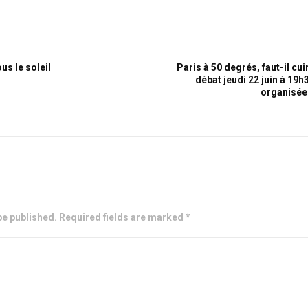
ous le soleil
Paris à 50 degrés, faut-il cui
débat jeudi 22 juin à 19
organisée 
be published. Required fields are marked *