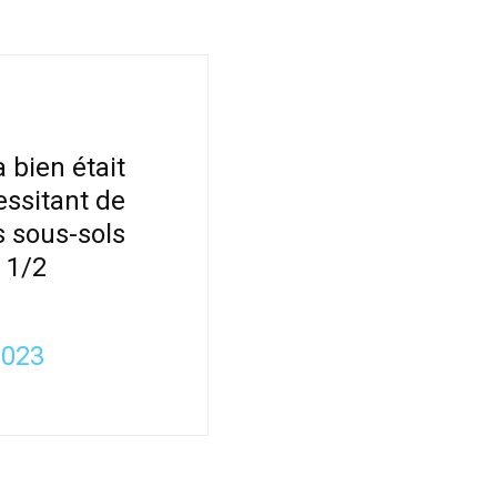
 bien était
essitant de
s sous-sols
6
1/2
2023