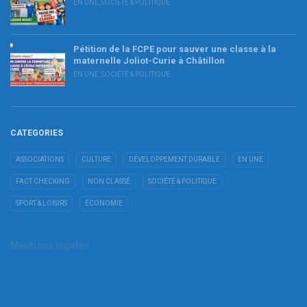
EN UNE
,
SOCIÉTÉ & POLITIQUE
Pétition de la FCPE pour sauver une classe à la
maternelle Joliot-Curie à Châtillon
EN UNE
,
SOCIÉTÉ & POLITIQUE
CATEGORIES
ASSOCIATIONS
CULTURE
DÉVELOPPEMENT DURABLE
EN UNE
FACT CHECKING
NON CLASSÉ
SOCIÉTÉ & POLITIQUE
SPORT & LOISIRS
ÉCONOMIE
Mentions légales